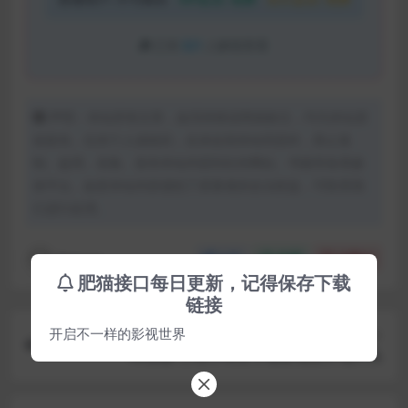
已有
321
人解锁查看
声明：本站所有文章，如无特殊说明或标注，均为本站原
创发布。任何个人或组织，在未征得本站同意时，禁止复
制、盗用、采集、发布本站内容到任何网站、书籍等各类媒
体平台。如若本站内容侵犯了原著者的合法权益，可联系我
们进行处理。
feimao
分享
收藏
点赞(
0
)
肥猫接口每日更新，记得保存下载
链接
开启不一样的影视世界
上一篇
AE模板 三维小球文字烟雾视差开场片头