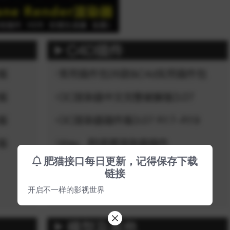
肥猫接口每日更新，记得保存下载
链接
开启不一样的影视世界