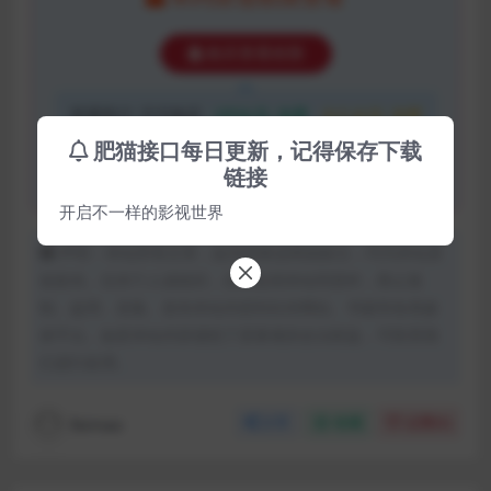
购买查看权限
普通用户:
不可购买
VIP会员:
免费
永久会员:
免费
肥猫接口每日更新，记得保存下载
已有
1110
人解锁查看
链接
开启不一样的影视世界
声明：本站所有文章，如无特殊说明或标注，均为本站原
创发布。任何个人或组织，在未征得本站同意时，禁止复
制、盗用、采集、发布本站内容到任何网站、书籍等各类媒
体平台。如若本站内容侵犯了原著者的合法权益，可联系我
们进行处理。
feimao
分享
收藏
点赞(
0
)