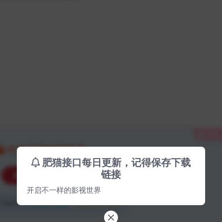
隐藏
本内容需权限查看
肥猫接口每日更新，记得保存下载
链接
购买查看权限
开启不一样的影视世界
可购买
VIP会员:
免费
永久会员:
免费