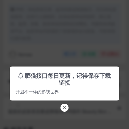
声明：本站所有文章，如无特殊说明或标注，均为本站原
创发布。任何个人或组织，在未征得本站同意时，禁止复
制、盗用、采集、发布本站内容到任何网站、书籍等各类媒
体平台。如若本站内容侵犯了原著者的合法权益，可联系我
们进行处理。
feimao
分享
收藏
点赞(
0
)
肥猫接口每日更新，记得保存下载
上一篇
链接
AE模板 粒子光束魔法效应
开启不一样的影视世界
下一篇
最新的皮肤美容磨皮降噪AE/PR插件 Beauty Box v
4.0.4（Win）