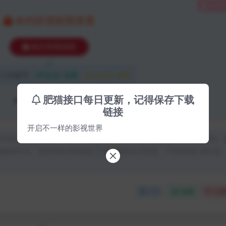
隐藏
本内容需权限查看
购买查看权限
:
20金币
VIP会员:
免费
永久会员:
免费
肥猫接口每日更新，记得保存下载
已有
132
人解锁查看
链接
开启不一样的影视世界
均为本站原创发布。任何个人或组织，在未征得本站同意时，禁止复制、
类媒体平台。如若本站内容侵犯了原著者的合法权益，可联系我们进行处
分享
收藏
点赞