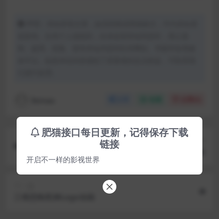
声明：本站所有文章，如无特殊说明或标注，均为本站原
创发布。任何个人或组织，在未征得本站同意时，禁止复
制、盗用、采集、发布本站内容到任何网站、书籍等各类媒
体平台。如若本站内容侵犯了原著者的合法权益，可联系我
们进行处理。
feimao
分享
收藏
点赞(
0
)
肥猫接口每日更新，记得保存下载
上一篇
链接
抖音热门笔刷遮罩照片相册开场模板
开启不一样的影视世界
下一篇
三维恐怖死神Logo动画