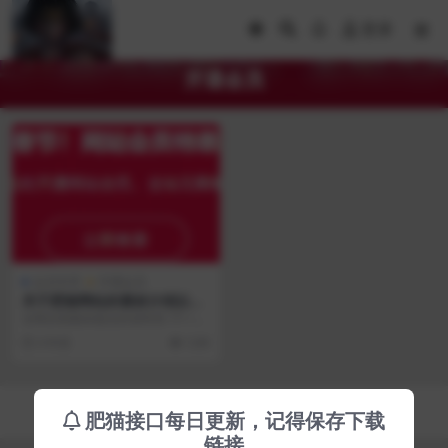
登录
开通会员
会员专享
开通会员
关于肥猫网站的素材介绍以及
会员的开通方式
全网后期素材最全的资料库 ??? >关
于新手学员，此模板肥猫可低价接A
4 年前
5.8K
E模...
Copyright © 2023
RiPro-V5 Theme
- All rights reserved
肥猫接口每日更新，记得保存下载
渝ICP备2022004513号-1
渝ICP备2022004513号-1
链接