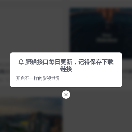
肥猫接口每日更新，记得保存下载
R精品教程
MG动画 工具素材包
三维视差系列
免费专区
链接
动画入门教程
AE模板-水流泼洒转场幻灯片
头 Water Slideshow
版 本：AE CS5.5或者更高版本AE 
开启不一样的影视世界
年前
0
0
2.3K
20
高清1920×1080 ...
1 年前
0
0
2.4K